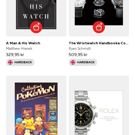
A Man & His Watch
The Wristwatch Handbooka Comprehensive Guide To Mechanical W
Matthew Hranek
Ryan Schmidt
329,95 kr
509,95 kr
HARDBACK
HARDBACK