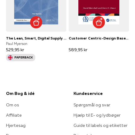
The Lean, Smart, Digital Supply Chain How To Enable A Lean A
Customer Centric-Design Based On Qfd Principles
Paul Myerson
529,95 kr
589,95 kr
PAPERBACK
Om Bog & idé
Kundeservice
Om os
Spørgsmål og svar
Affiliate
Hjælp til E- og lydbøger
Hjertesag
Guide til labels og etiketter