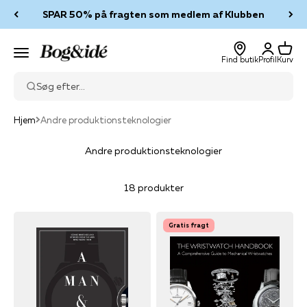
Spring til indhold
SPAR 50% på fragten som medlem af Klubben
Log ind
Kurv
Bog & idé
Menu
Find butik
Profil
Kurv
Søg efter...
Hjem
Andre produktionsteknologier
Andre produktionsteknologier
18 produkter
Gratis fragt