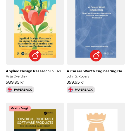
Applied Design Research In Living Labs and Other Experimenta
A Career Worth Engineering Don'T Just Graduate—Navigate The
Anja Overdiek
John S. Rogers
589,95 kr
359,95 kr
PAPERBACK
PAPERBACK
Gratis fragt