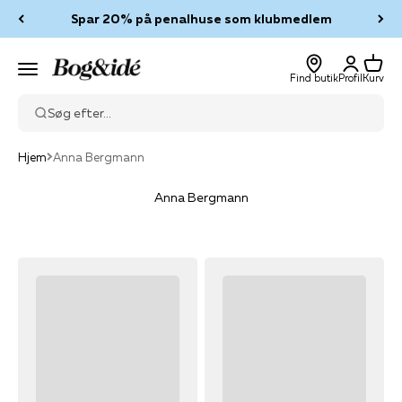
Spring til indhold
Spar 20% på penalhuse som klubmedlem
Log ind
Kurv
Bog & idé
Menu
Find butik
Profil
Kurv
Søg efter...
Hjem
Anna Bergmann
Anna Bergmann