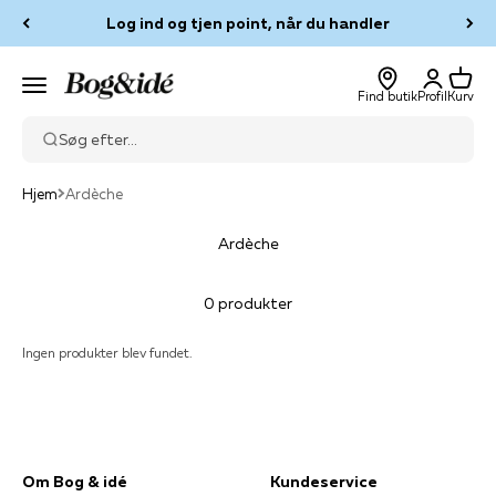
Spring til indhold
Log ind og tjen point, når du handler
Log ind
Kurv
Bog & idé
Menu
Find butik
Profil
Kurv
Søg efter...
Hjem
Ardèche
Ardèche
0 produkter
Ingen produkter blev fundet.
Om Bog & idé
Kundeservice