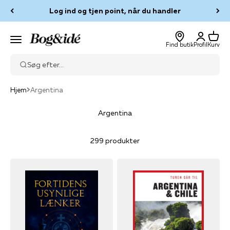
Spring til indhold
Log ind og tjen point, når du handler
Log ind
Kurv
Bog & idé
Menu
Find butik
Profil
Kurv
Søg efter...
Hjem
Argentina
Argentina
299 produkter