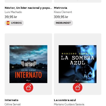
Néstor, Un líder nacional y popular
Metrovia
Luis Machado
Krass Clement
39,95 kr
339,95 kr
LYDBOG
INDBUNDET
Internato
La sombra azul
Céline Servat
Mariano Gustavo Saravia