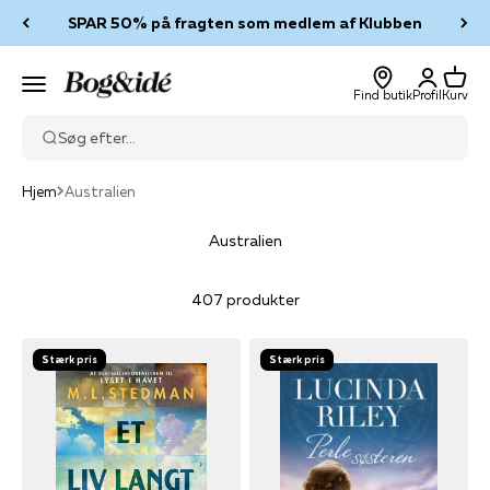
Spring til indhold
SPAR 50% på fragten som medlem af Klubben
Log ind
Kurv
Bog & idé
Menu
Find butik
Profil
Kurv
Søg efter...
Hjem
Australien
Australien
407 produkter
Stærk pris
Stærk pris