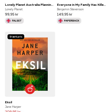
Lonely Planet Australia Planning Map
Everyone in My Family Has Killed Someone
Lonely Planet
Benjamin Stevenson
99,95 kr
149,95 kr
FALSET
PAPERBACK
Stærk pris
Eksil
Jane Harper
209,95 kr