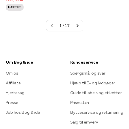
HÆFTET
1 / 17
Om Bog & idé
Kundeservice
Om os
Spørgsmål og svar
Affiliate
Hjælp til E- og lydbøger
Hjertesag
Guide til labels og etiketter
Presse
Prismatch
Job hos Bog & idé
Bytteservice og returnering
Salg til erhverv