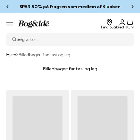
Spring til indhold
SPAR 50% på fragten som medlem af Klubben
Log ind
Kurv
Bog & idé
Menu
Find butik
Profil
Kurv
Søg efter...
Hjem
Billedbøger: fantasi og leg
Billedbøger: fantasi og leg