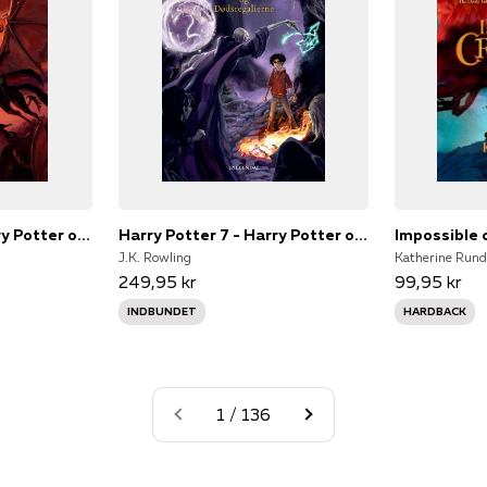
Harry Potter 5 - Harry Potter og Fønixordenen
Harry Potter 7 - Harry Potter og Dødsregalierne
J.K. Rowling
Katherine Rund
249,95 kr
99,95 kr
INDBUNDET
HARDBACK
1 / 136