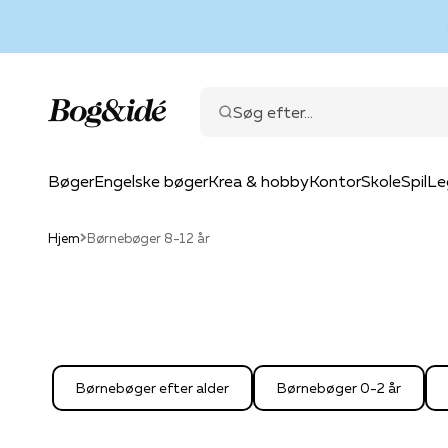
Spring til indhold
Bog & idé
Søg efter...
Bøger
Engelske bøger
Krea & hobby
Kontor
Skole
Spil
Le
Hjem
Børnebøger 8-12 år
Børnebøger efter alder
Børnebøger 0-2 år