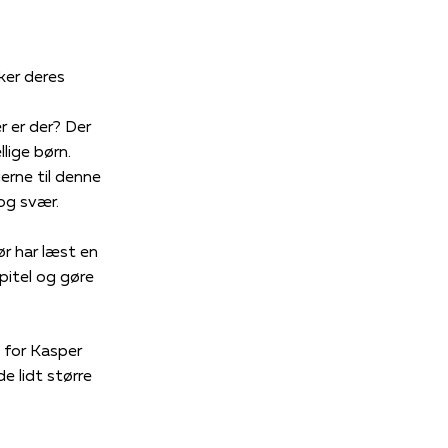
ker deres
r er der? Der
lige børn.
gerne til denne
og svær.
ør har læst en
pitel og gøre
m for Kasper
 de lidt større