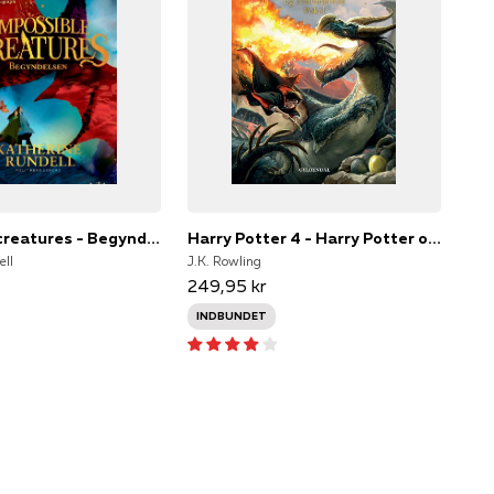
Impossible creatures - Begyndelsen
Harry Potter 4 - Harry Potter og Flammernes Pokal
ell
J.K. Rowling
249,95 kr
INDBUNDET