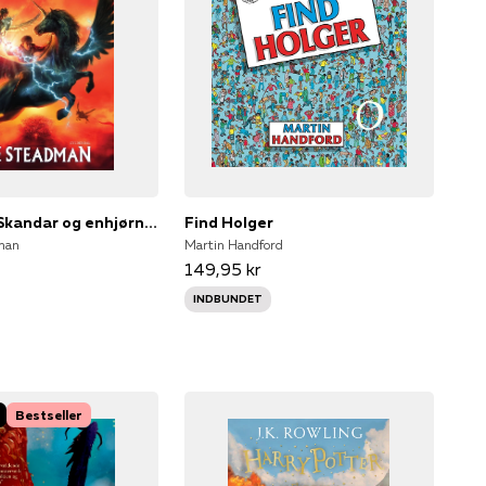
Skandar 1 - Skandar og enhjørningetyven
Find Holger
man
Martin Handford
149,95 kr
INDBUNDET
Bestseller