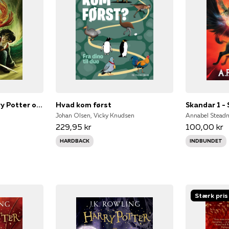
Harry Potter 2 - Harry Potter og Hemmelighedernes Kammer
Hvad kom først
Johan Olsen, Vicky Knudsen
Annabel Stead
229,95 kr
100,00 kr
HARDBACK
INDBUNDET
Stærk pris