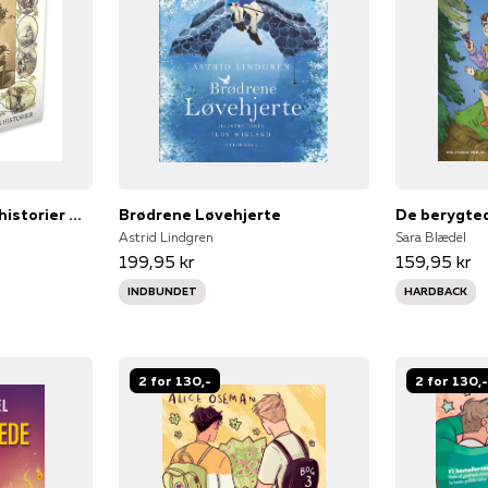
Samlede eventyr og historier Blå
Brødrene Løvehjerte
Astrid Lindgren
Sara Blædel
199,95 kr
159,95 kr
INDBUNDET
HARDBACK
2 for 130,-
2 for 130,