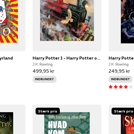
tyrland
Harry Potter 1 - Harry Potter og De Vises Sten - illustreret
J.K. Rowling
J.K. Rowling
499,95 kr
249,95 kr
INDBUNDET
INDBUNDET
Stærk pris
Stærk pris