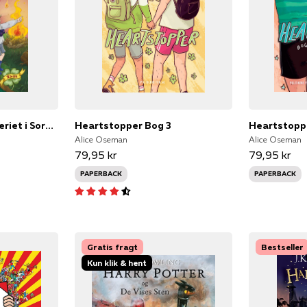
De berygtede -Mysteriet i Sortemosen
Heartstopper Bog 3
Heartstopp
Alice Oseman
Alice Oseman
79,95 kr
79,95 kr
PAPERBACK
PAPERBACK
Gratis fragt
Bestseller
Kun klik & hent