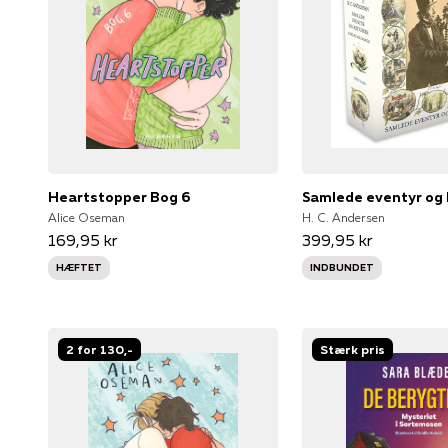
Heartstopper Bog 6
Alice Oseman
H. C. Andersen
169,95 kr
399,95 kr
HÆFTET
INDBUNDET
2 for 130,-
Stærk pris