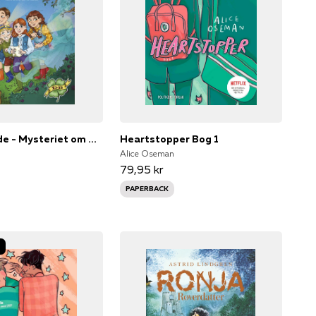
De berygtede - Mysteriet om den blå dame
Heartstopper Bog 1
Alice Oseman
79,95 kr
PAPERBACK
-