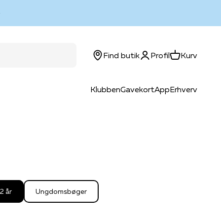
Log ind
Kurv
Find butik
Profil
Kurv
Klubben
Gavekort
App
Erhverv
2 år
Ungdomsbøger