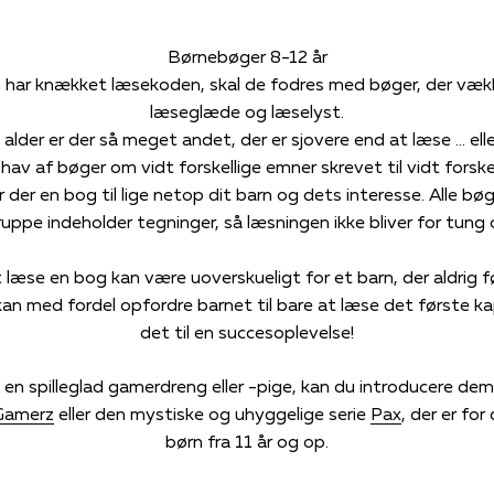
Børnebøger 8-12 år
 har knækket læsekoden, skal de fodres med bøger, der væk
læseglæde og læselyst.
alder er der så meget andet, der er sjovere end at læse … elle
 hav af bøger om vidt forskellige emner skrevet til vidt forskel
r der en bog til lige netop dit barn og dets interesse. Alle bø
ruppe indeholder tegninger, så læsningen ikke bliver for tung 
læse en bog kan være uoverskueligt for et barn, der aldrig f
kan med fordel opfordre barnet til bare at læse det første ka
det til en succesoplevelse!
 en spilleglad gamerdreng eller -pige, kan du introducere de
Gamerz
eller den mystiske og uhyggelige serie
Pax
, der er for
børn fra 11 år og op.