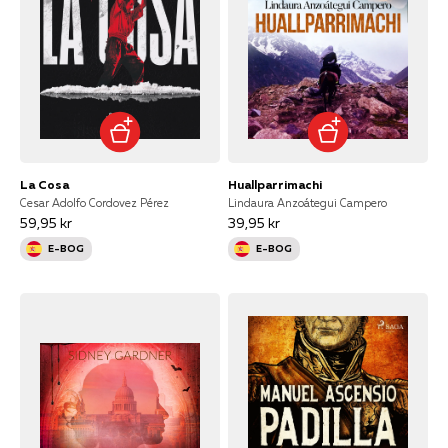
La Cosa
Huallparrimachi
Cesar Adolfo Cordovez Pérez
Lindaura Anzoátegui Campero
59,95 kr
39,95 kr
E-BOG
E-BOG