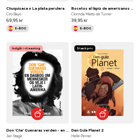
Chuquisaca o La plata perulera
Bocetos al lápiz de americanos célebres
Ciro Bayo
Clorinda Matto de Turner
69,95 kr
39,95 kr
E-BOG
E-BOG
Indgår i streaming
Stærk pris
Don 'Che' Guevaras verden - en dagbog om mennesker og veje i Latinamerika
Den Gule Planet 2
Jan Stage
Helle Perrier