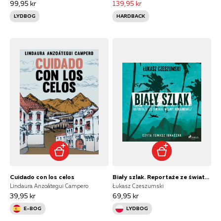
99,95 kr
139,95 kr
LYDBOG
HARDBACK
Cuidado con los celos
Biały szlak. Reportaże ze świata wojny kokainowej
Lindaura Anzoátegui Campero
Łukasz Czeszumski
39,95 kr
69,95 kr
E-BOG
LYDBOG