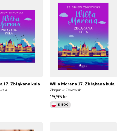
a 17: Zbłąkana kula
Willa Morena 17: Zbłąkana kula
wski
Zbigniew Zbikowski
19,95 kr
E-BOG