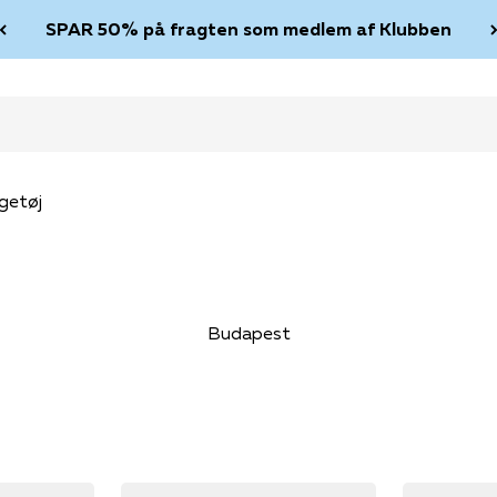
SPAR 50% på fragten som medlem af Klubben
getøj
Budapest