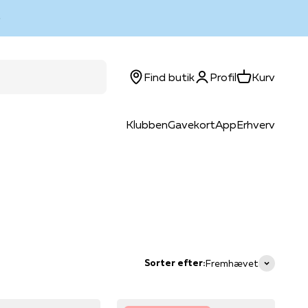
Log ind
Kurv
Find butik
Profil
Kurv
Klubben
Gavekort
App
Erhverv
Sorter efter:
Fremhævet