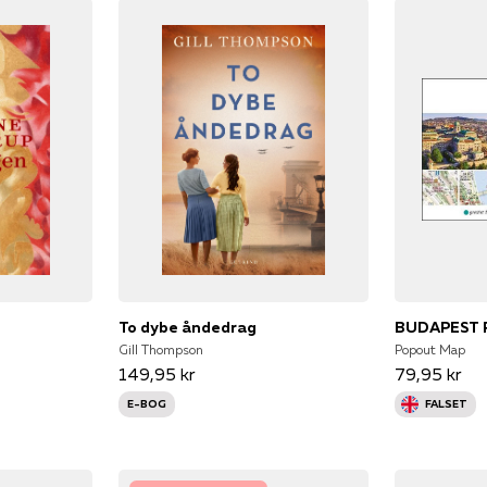
To dybe åndedrag
BUDAPEST 
Gill Thompson
Popout Map
149,95 kr
79,95 kr
E-BOG
FALSET