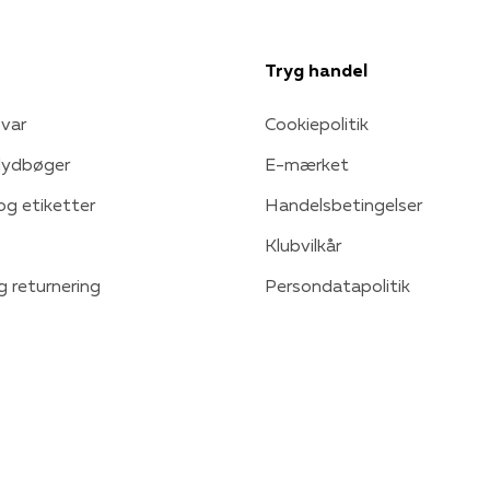
Tryg handel
var
Cookiepolitik
 lydbøger
E-mærket
 og etiketter
Handelsbetingelser
Klubvilkår
g returnering
Persondatapolitik