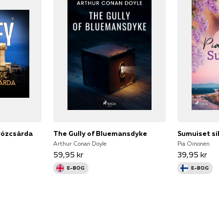
rózcsárda
The Gully of Bluemansdyke
Sumuiset sil
Arthur Conan Doyle
Pia Oinonen
59,95 kr
39,95 kr
E-BOG
E-BOG