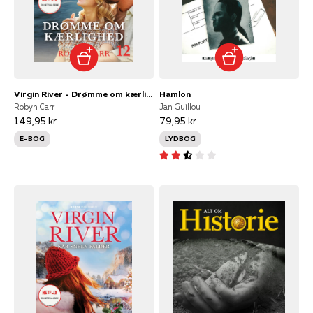
Virgin River - Drømme om kærlighed
Hamlon
Robyn Carr
Jan Guillou
149,95 kr
79,95 kr
E-BOG
LYDBOG