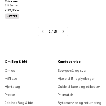
Mødrene
Brit Bennett
289,95 kr
HÆFTET
1 / 15
Om Bog & idé
Kundeservice
Om os
Spørgsmål og svar
Affiliate
Hjælp til E- og lydbøger
Hjertesag
Guide til labels og etiketter
Presse
Prismatch
Job hos Bog & idé
Bytteservice og returnering