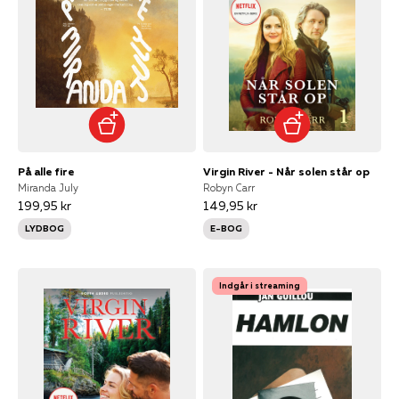
På alle fire
Virgin River - Når solen står op
Miranda July
Robyn Carr
199,95 kr
149,95 kr
LYDBOG
E-BOG
Indgår i streaming