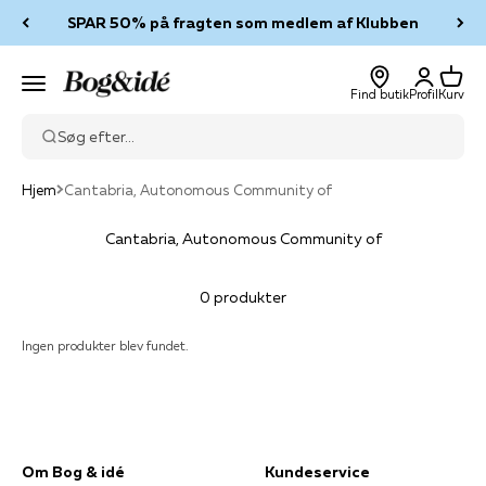
Spring til indhold
SPAR 50% på fragten som medlem af Klubben
Log ind
Kurv
Bog & idé
Menu
Find butik
Profil
Kurv
Søg efter...
Hjem
Cantabria, Autonomous Community of
Cantabria, Autonomous Community of
0 produkter
Ingen produkter blev fundet.
Om Bog & idé
Kundeservice