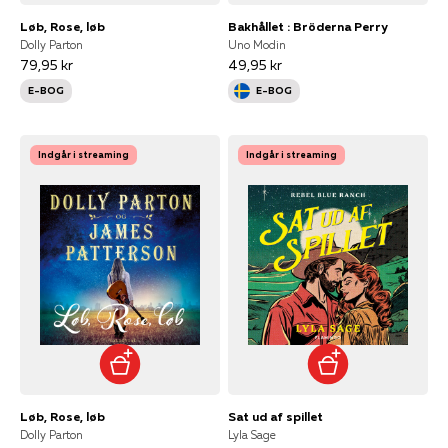
Løb, Rose, løb
Bakhållet : Bröderna Perry
Dolly Parton
Uno Modin
79,95 kr
49,95 kr
E-BOG
E-BOG
Indgår i streaming
Indgår i streaming
Løb, Rose, løb
Sat ud af spillet
Dolly Parton
Lyla Sage