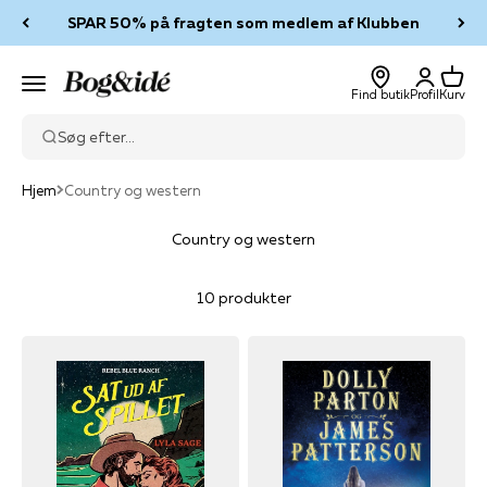
Spring til indhold
SPAR 50% på fragten som medlem af Klubben
Log ind
Kurv
Bog & idé
Menu
Find butik
Profil
Kurv
Søg efter...
Hjem
Country og western
Country og western
10 produkter