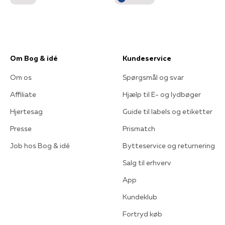
Om Bog & idé
Kundeservice
Om os
Spørgsmål og svar
Affiliate
Hjælp til E- og lydbøger
Hjertesag
Guide til labels og etiketter
Presse
Prismatch
Job hos Bog & idé
Bytteservice og returnering
Salg til erhverv
App
Kundeklub
Fortryd køb