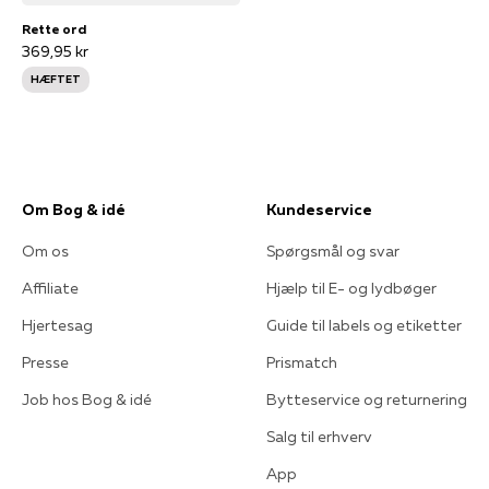
Rette ord
369,95 kr
HÆFTET
Om Bog & idé
Kundeservice
Om os
Spørgsmål og svar
Affiliate
Hjælp til E- og lydbøger
Hjertesag
Guide til labels og etiketter
Presse
Prismatch
Job hos Bog & idé
Bytteservice og returnering
Salg til erhverv
App