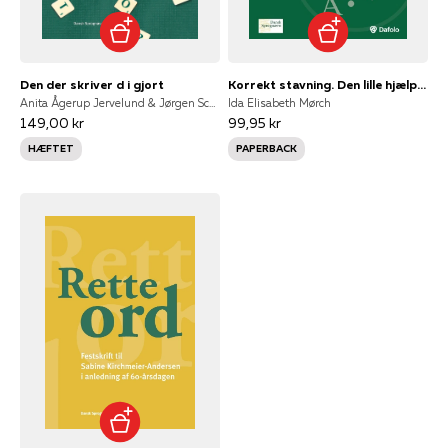
Den der skriver d i gjort
Korrekt stavning. Den lille hjælper
Anita Ågerup Jervelund & Jørgen Schack, Anita Ågerup Jervelund, Jørgen Schack
Ida Elisabeth Mørch
149,00 kr
99,95 kr
HÆFTET
PAPERBACK