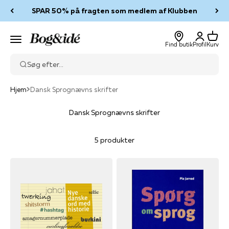
Spring til indhold
SPAR 50% på fragten som medlem af Klubben
Log ind
Kurv
Bog & idé
Menu
Find butik
Profil
Kurv
Søg efter...
Hjem
Dansk Sprognævns skrifter
Dansk Sprognævns skrifter
5 produkter