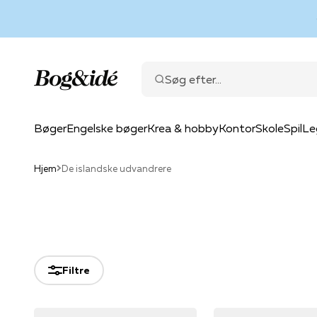
Spring til indhold
Bog & idé
Søg efter...
Bøger
Engelske bøger
Krea & hobby
Kontor
Skole
Spil
Le
Hjem
De islandske udvandrere
Filtre