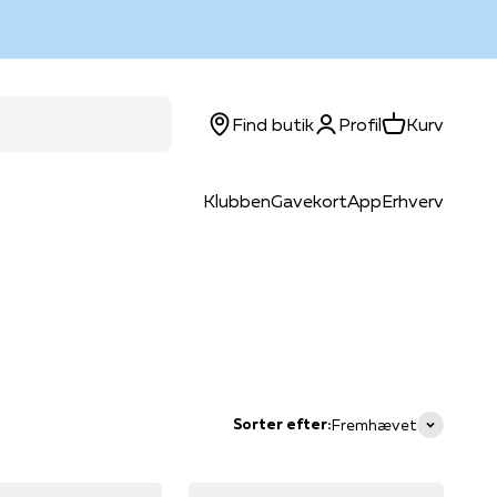
Log ind
Kurv
Find butik
Profil
Kurv
Klubben
Gavekort
App
Erhverv
Sorter efter:
Fremhævet