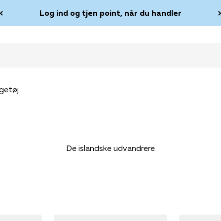
Log ind og tjen point, når du handler
getøj
De islandske udvandrere