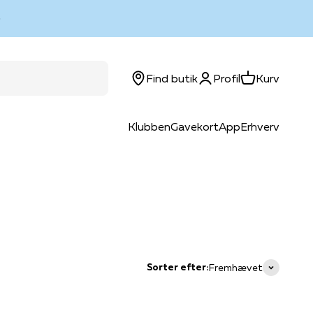
Log ind
Kurv
Find butik
Profil
Kurv
Klubben
Gavekort
App
Erhverv
Sorter efter:
Fremhævet