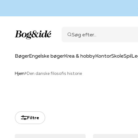
Spring til indhold
Bog & idé
Søg efter...
Bøger
Engelske bøger
Krea & hobby
Kontor
Skole
Spil
Le
Hjem
Den danske filosofis historie
Filtre