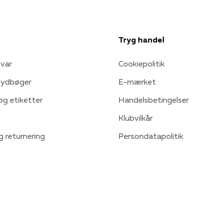
Tryg handel
var
Cookiepolitik
 lydbøger
E-mærket
 og etiketter
Handelsbetingelser
Klubvilkår
g returnering
Persondatapolitik