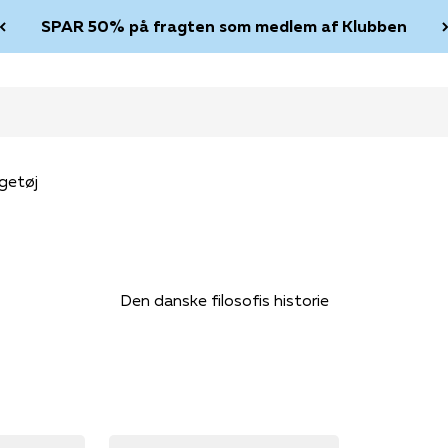
SPAR 50% på fragten som medlem af Klubben
getøj
Den danske filosofis historie