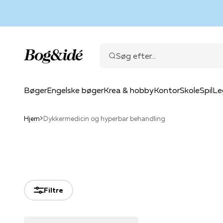
Spring til indhold
Bog & idé
Søg efter...
Bøger
Engelske bøger
Krea & hobby
Kontor
Skole
Spil
Le
Hjem
Dykkermedicin og hyperbar behandling
Filtre