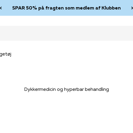
SPAR 50% på fragten som medlem af Klubben
getøj
Dykkermedicin og hyperbar behandling