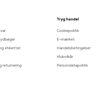
Tryg handel
var
Cookiepolitik
 lydbøger
E-mærket
 og etiketter
Handelsbetingelser
Klubvilkår
g returnering
Persondatapolitik