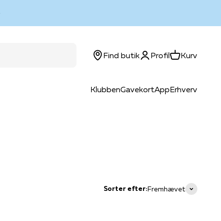
Log ind
Kurv
Find butik
Profil
Kurv
Klubben
Gavekort
App
Erhverv
Sorter efter:
Fremhævet