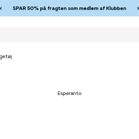
SPAR 50% på fragten som medlem af Klubben
getøj
Esperanto