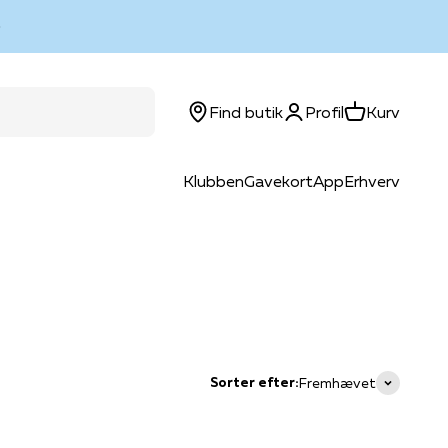
Log ind
Kurv
Find butik
Profil
Kurv
Klubben
Gavekort
App
Erhverv
Sorter efter:
Fremhævet