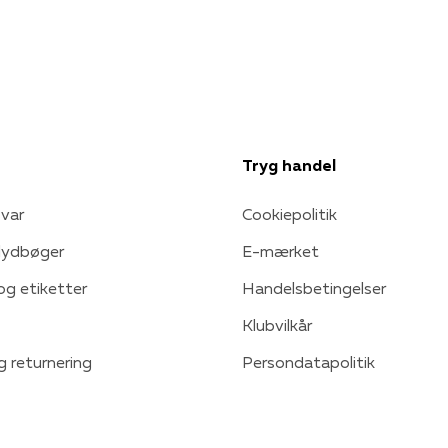
Tryg handel
var
Cookiepolitik
 lydbøger
E-mærket
 og etiketter
Handelsbetingelser
Klubvilkår
g returnering
Persondatapolitik