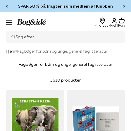
Spring til indhold
SPAR 50% på fragten som medlem af Klubben
Log ind
Kurv
Bog & idé
Menu
Find butik
Profil
Kurv
Søg efter...
Hjem
Fagbøger for børn og unge: generel faglitteratur
Fagbøger for børn og unge: generel faglitteratur
3610 produkter