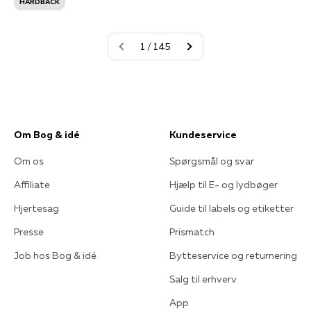
HARDBACK
1 / 145
Om Bog & idé
Kundeservice
Om os
Spørgsmål og svar
Affiliate
Hjælp til E- og lydbøger
Hjertesag
Guide til labels og etiketter
Presse
Prismatch
Job hos Bog & idé
Bytteservice og returnering
Salg til erhverv
App