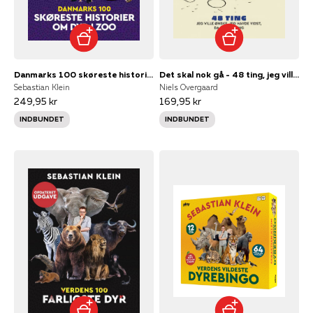
Danmarks 100 skøreste historier om dyr i zoo
Det skal nok gå - 48 ting, jeg ville ønske, jeg havde vidst, da jeg var ung
Sebastian Klein
Niels Overgaard
249,95 kr
169,95 kr
INDBUNDET
INDBUNDET