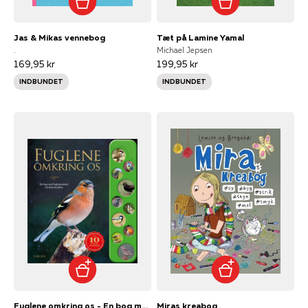
Jas & Mikas vennebog
Tæt på Lamine Yamal
.
Michael Jepsen
169,95 kr
199,95 kr
INDBUNDET
INDBUNDET
Fuglene omkring os - En bog med fuglestemmer for hele familien
Miras kreabog