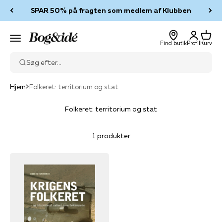
Spring til indhold
SPAR 50% på fragten som medlem af Klubben
Log ind
Kurv
Bog & idé
Menu
Find butik
Profil
Kurv
Søg efter...
Hjem
Folkeret: territorium og stat
Folkeret: territorium og stat
1 produkter