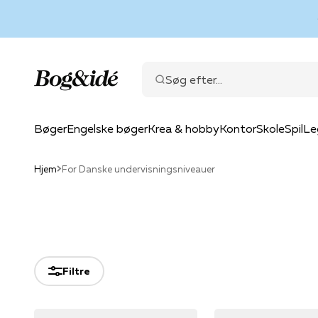
Spring til indhold
Bog & idé
Søg efter...
Bøger
Engelske bøger
Krea & hobby
Kontor
Skole
Spil
Le
Hjem
For Danske undervisningsniveauer
Filtre