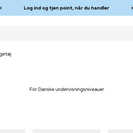
Log ind og tjen point, når du handler
getøj
For Danske undervisningsniveauer