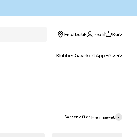
Log ind
Kurv
Find butik
Profil
Kurv
Klubben
Gavekort
App
Erhverv
Sorter efter:
Fremhævet