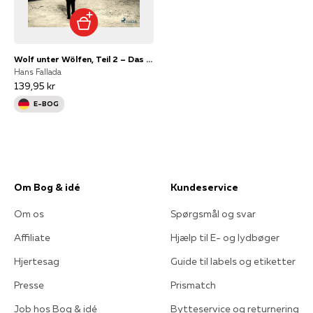
Wolf unter Wölfen, Teil 2 – Das Land in Brand
Hans Fallada
139,95 kr
E-BOG
Om Bog & idé
Kundeservice
Om os
Spørgsmål og svar
Affiliate
Hjælp til E- og lydbøger
Hjertesag
Guide til labels og etiketter
Presse
Prismatch
Job hos Bog & idé
Bytteservice og returnering