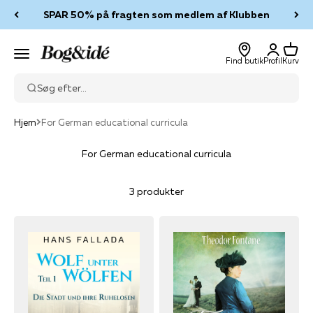
Spring til indhold
SPAR 50% på fragten som medlem af Klubben
Log ind
Kurv
Bog & idé
Menu
Find butik
Profil
Kurv
Søg efter...
Hjem
For German educational curricula
For German educational curricula
3 produkter