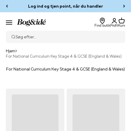
Spring til indhold
Log ind og tjen point, når du handler
Log ind
Kurv
Bog & idé
Menu
Find butik
Profil
Kurv
Søg efter...
Hjem
For National Curriculum Key Stage 4 & GCSE (England & Wales)
For National Curriculum Key Stage 4 & GCSE (England & Wales)