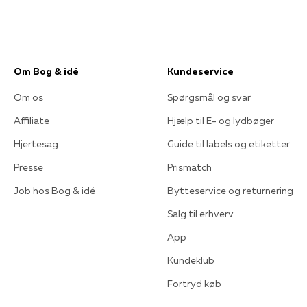
Om Bog & idé
Kundeservice
Om os
Spørgsmål og svar
Affiliate
Hjælp til E- og lydbøger
Hjertesag
Guide til labels og etiketter
Presse
Prismatch
Job hos Bog & idé
Bytteservice og returnering
Salg til erhverv
App
Kundeklub
Fortryd køb