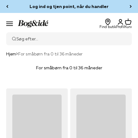
Spring til indhold
Log ind og tjen point, når du handler
Log ind
Kurv
Bog & idé
Menu
Find butik
Profil
Kurv
Søg efter...
Hjem
For småbørn fra 0 til 36 måneder
For småbørn fra 0 til 36 måneder