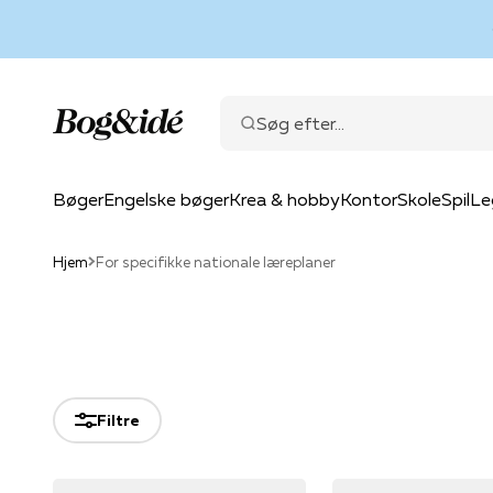
Spring til indhold
Bog & idé
Søg efter...
Bøger
Engelske bøger
Krea & hobby
Kontor
Skole
Spil
Le
Hjem
For specifikke nationale læreplaner
Filtre