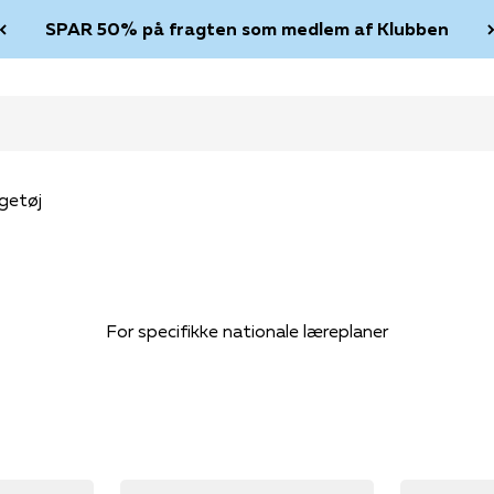
SPAR 50% på fragten som medlem af Klubben
getøj
For specifikke nationale læreplaner