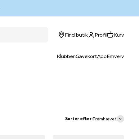
Log ind
Kurv
Find butik
Profil
Kurv
Klubben
Gavekort
App
Erhverv
Sorter efter:
Fremhævet