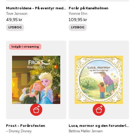
Mumitroldene - På eventyr med mumitroldene 1
Forår på Kanelholmen
Tove Jansson
Yvonne Ehn
49,95 kr
109,95 kr
LYDBOG
LYDBOG
Indgår i streaming
Frost - Forårsfesten
Luca, mormor og den forunderlige påskehare
– Disney, Disney
Bettina Møller Jensen