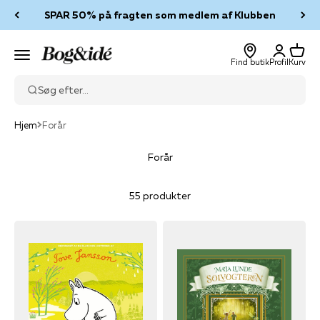
Spring til indhold
SPAR 50% på fragten som medlem af Klubben
Log ind
Kurv
Bog & idé
Menu
Find butik
Profil
Kurv
Søg efter...
Hjem
Forår
Forår
55 produkter