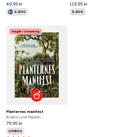
49,95 kr
119,95 kr
E-BOG
E-BOG
Indgår i streaming
Planternes manifest
Anders Lund Madsen
79,95 kr
LYDBOG