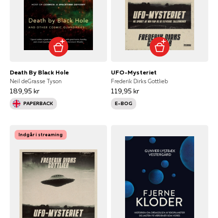
Death By Black Hole
UFO-Mysteriet
Neil deGrasse Tyson
Frederik Dirks Gottlieb
189,95 kr
119,95 kr
PAPERBACK
E-BOG
Indgår i streaming