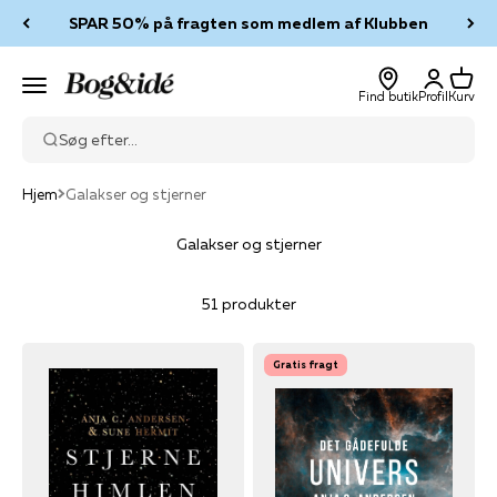
Spring til indhold
SPAR 50% på fragten som medlem af Klubben
Log ind
Kurv
Bog & idé
Menu
Find butik
Profil
Kurv
Søg efter...
Hjem
Galakser og stjerner
Galakser og stjerner
51 produkter
Gratis fragt