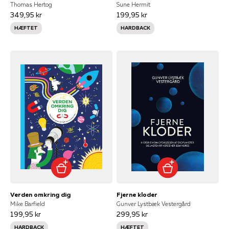
Thomas Hertog
Sune Hermit
349,95 kr
199,95 kr
HÆFTET
HARDBACK
Verden omkring dig
Fjerne kloder
Mike Barfield
Gunver Lystbæk Vestergård
199,95 kr
299,95 kr
HARDBACK
HÆFTET