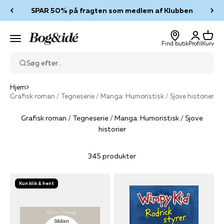
Spring til indhold
SPAR 50% på fragten som medlem af Klubben
Log ind
Kurv
Bog & idé
Menu
Find butik
Profil
Kurv
Søg efter...
Hjem
Grafisk roman / Tegneserie / Manga: Humoristisk / Sjove historier
Grafisk roman / Tegneserie / Manga: Humoristisk / Sjove
historier
345 produkter
Kun klik & hent