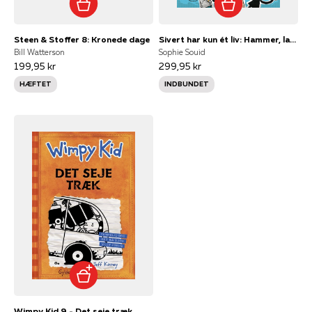
Steen & Stoffer 8: Kronede dage
Sivert har kun ét liv: Hammer, lammer, lussing!
Bill Watterson
Sophie Souid
199,95 kr
299,95 kr
HÆFTET
INDBUNDET
Wimpy Kid 9 - Det seje træk