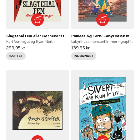
Slagtehal fem eller Børnekorstoget - en illustreret klassiker
Phineas og Ferb: Labyrintisk monsterflimmer - graphic novel
Kurt Vonnegut og Ryan North
Labyrintisk monsterflimmer - graphic novel, Disney
299,95 kr
139,95 kr
HÆFTET
INDBUNDET