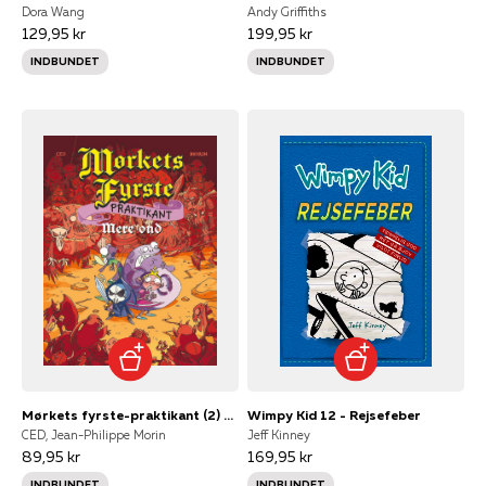
Dora Wang
Andy Griffiths
129,95 kr
199,95 kr
INDBUNDET
INDBUNDET
Mørkets fyrste-praktikant (2) - Mere ond
Wimpy Kid 12 - Rejsefeber
CED, Jean-Philippe Morin
Jeff Kinney
89,95 kr
169,95 kr
INDBUNDET
INDBUNDET