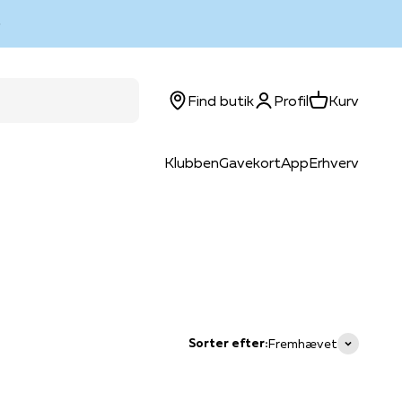
Log ind
Kurv
Find butik
Profil
Kurv
Klubben
Gavekort
App
Erhverv
Sorter efter:
Fremhævet