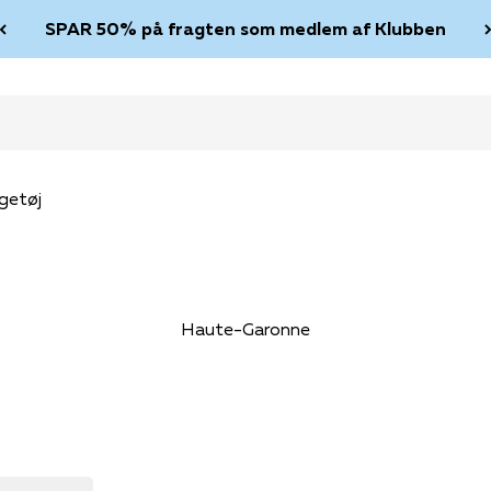
SPAR 50% på fragten som medlem af Klubben
getøj
Haute-Garonne