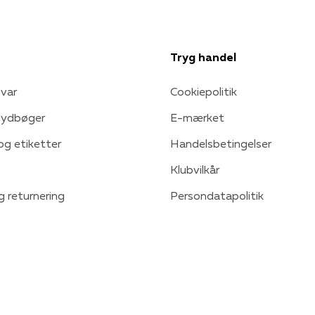
Tryg handel
var
Cookiepolitik
 lydbøger
E-mærket
 og etiketter
Handelsbetingelser
Klubvilkår
g returnering
Persondatapolitik