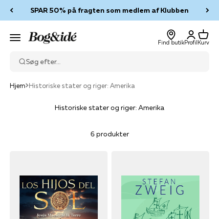
Spring til indhold
SPAR 50% på fragten som medlem af Klubben
Log ind
Kurv
Bog & idé
Menu
Find butik
Profil
Kurv
Søg efter...
Hjem
Historiske stater og riger: Amerika
Historiske stater og riger: Amerika
6 produkter