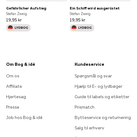
Gefährlicher Aufstieg
Ein Schiff wird ausgerüstet
Stefan Zweig
Stefan Zweig
19,95 kr
19,95 kr
LYDBOG
LYDBOG
Om Bog & idé
Kundeservice
Om os
Spørgsmål og svar
Affiliate
Hjælp til E- og lydbøger
Hjertesag
Guide til labels og etiketter
Presse
Prismatch
Job hos Bog & idé
Bytteservice og returnering
Salg til erhverv