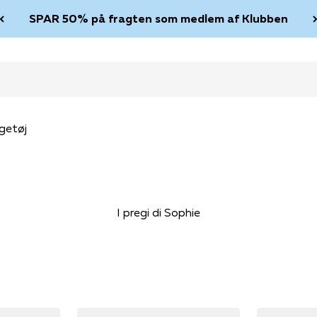
SPAR 50% på fragten som medlem af Klubben
getøj
I pregi di Sophie