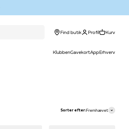
Log ind
Kurv
Find butik
Profil
Kurv
Klubben
Gavekort
App
Erhverv
Sorter efter:
Fremhævet