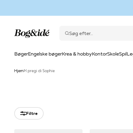
Spring til indhold
Bog & idé
Søg efter...
Bøger
Engelske bøger
Krea & hobby
Kontor
Skole
Spil
Le
Hjem
I pregi di Sophie
Filtre