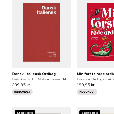
Dansk-Italiensk Ordbog
Min første røde ord
Carla Avanza Juul Madsen, Giovanni Mafera, Giovanni Màfera, Carla Juul Madsen, Henning Juul Madsen
299,95 kr
199,95 kr
INDBUNDET
INDBUNDET
Stærk pris
Stærk pris