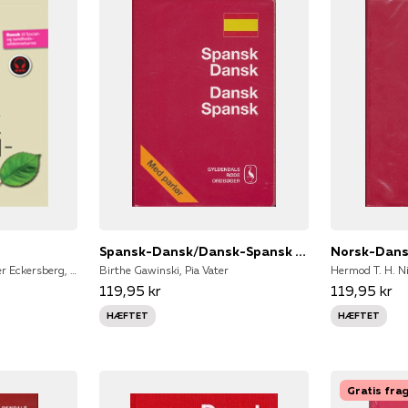
Spansk-Dansk/Dansk-Spansk Ordbog
Astrid Bojesen, Karin Møller Eckersberg, Karin Eckersberg
Birthe Gawinski, Pia Vater
Hermod T. H. Ni
119,95 kr
119,95 kr
HÆFTET
HÆFTET
Gratis fra