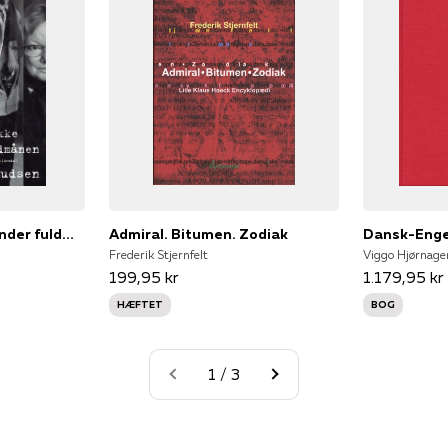
Børn skal ikke lege under fuldmånen
Admiral. Bitumen. Zodiak
Dansk-Enge
Frederik Stjernfelt
199,95 kr
1.179,95 kr
HÆFTET
BOG
1 / 3