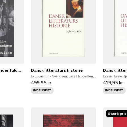
Børn skal ikke lege under fuldmånen
Dansk litteraturs historie
Dansk litter
Ib Lucas, Erik Svendsen, Lars Handesten, Martin Zerlang, Marianne Barlyng
499,95 kr
419,95 kr
INDBUNDET
INDBUNDET
Stærk pris