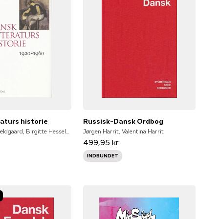
aturs historie
Russisk-Dansk Ordbog
Lasse Horne Kjældgaard, Birgitte Hesselaa, Jógvan Isaksen, Søren Schou
Jørgen Harrit, Valentina Harrit
499,95 kr
INDBUNDET