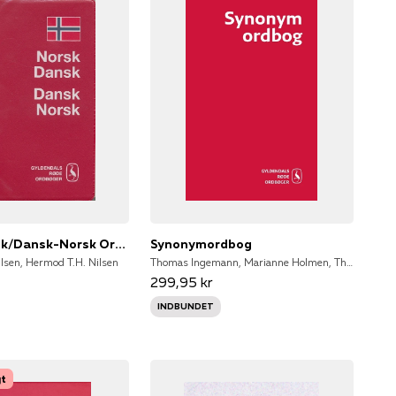
Norsk-Dansk/Dansk-Norsk Ordbog
Synonymordbog
lsen, Hermod T.H. Nilsen
Thomas Ingemann, Marianne Holmen, Thomas Ingemann, Kirsten Sydendal, Henrik Andersson
299,95 kr
INDBUNDET
gt