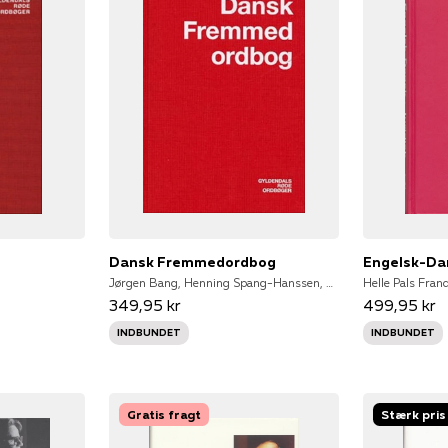
g
Dansk Fremmedordbog
Engelsk-Da
Jørgen Bang, Henning Spang-Hanssen, Karl Hårbøl, Jørgen Schack
Helle Pals Fran
349,95 kr
499,95 kr
INDBUNDET
INDBUNDET
Gratis fragt
Stærk pris