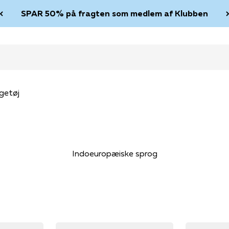
SPAR 50% på fragten som medlem af Klubben
getøj
Indoeuropæiske sprog