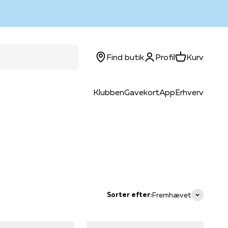
Log ind
Kurv
Find butik
Profil
Kurv
Klubben
Gavekort
App
Erhverv
Sorter efter:
Fremhævet