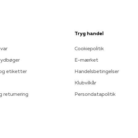
Tryg handel
var
Cookiepolitik
 lydbøger
E-mærket
 og etiketter
Handelsbetingelser
Klubvilkår
g returnering
Persondatapolitik