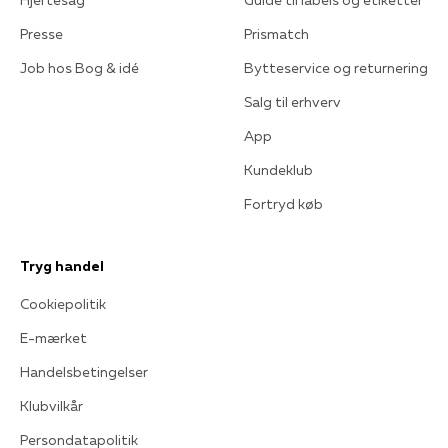
Hjertesag
Guide til labels og etiketter
Presse
Prismatch
Job hos Bog & idé
Bytteservice og returnering
Salg til erhverv
App
Kundeklub
Fortryd køb
Tryg handel
Cookiepolitik
E-mærket
Handelsbetingelser
Klubvilkår
Persondatapolitik