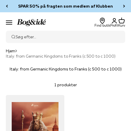
Spring til indhold
SPAR 50% på fragten som medlem af Klubben
Log ind
Kurv
Bog & idé
Menu
Find butik
Profil
Kurv
Søg efter...
Hjem
Italy: from Germanic Kingdoms to Franks (c 500 to c 1000)
Italy: from Germanic Kingdoms to Franks (c 500 to c 1000)
1 produkter