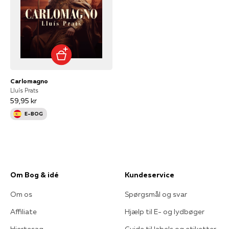
Carlomagno
Lluís Prats
59,95 kr
E-BOG
Om Bog & idé
Kundeservice
Om os
Spørgsmål og svar
Affiliate
Hjælp til E- og lydbøger