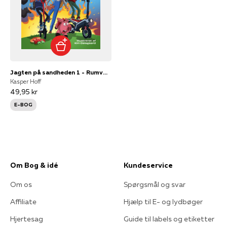
Jagten på sandheden 1 - Rumvæsnerne kommer
Kasper Hoff
49,95 kr
E-BOG
Om Bog & idé
Kundeservice
Om os
Spørgsmål og svar
Affiliate
Hjælp til E- og lydbøger
Hjertesag
Guide til labels og etiketter