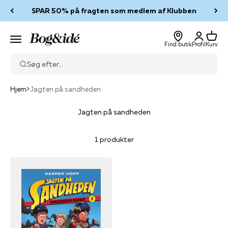
Spring til indhold
SPAR 50% på fragten som medlem af Klubben
Log ind
Kurv
Bog & idé
Menu
Find butik
Profil
Kurv
Søg efter...
Hjem
Jagten på sandheden
Jagten på sandheden
1 produkter