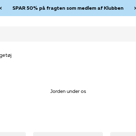
SPAR 50% på fragten som medlem af Klubben
getøj
Jorden under os