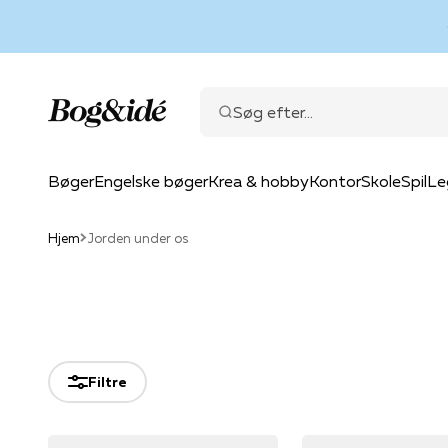
Spring til indhold
Bog & idé
Søg efter...
Bøger
Engelske bøger
Krea & hobby
Kontor
Skole
Spil
Le
Hjem
Jorden under os
Filtre