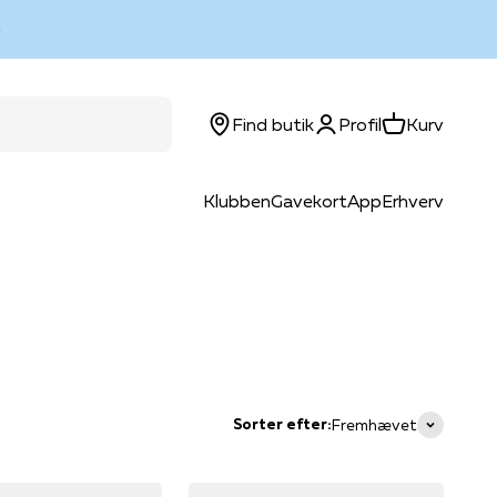
Log ind
Kurv
Find butik
Profil
Kurv
Klubben
Gavekort
App
Erhverv
Sorter efter:
Fremhævet