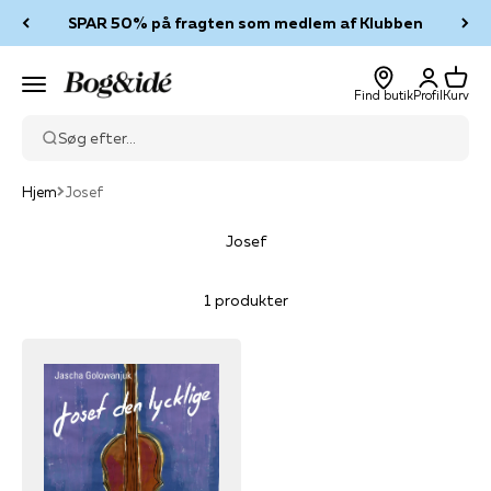
Spring til indhold
SPAR 50% på fragten som medlem af Klubben
Log ind
Kurv
Bog & idé
Menu
Find butik
Profil
Kurv
Søg efter...
Hjem
Josef
Josef
1 produkter