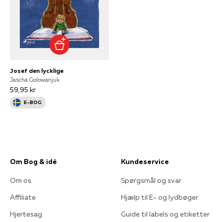
Josef den lycklige
Jascha Golowanjuk
59,95 kr
E-BOG
Om Bog & idé
Kundeservice
Om os
Spørgsmål og svar
Affiliate
Hjælp til E- og lydbøger
Hjertesag
Guide til labels og etiketter