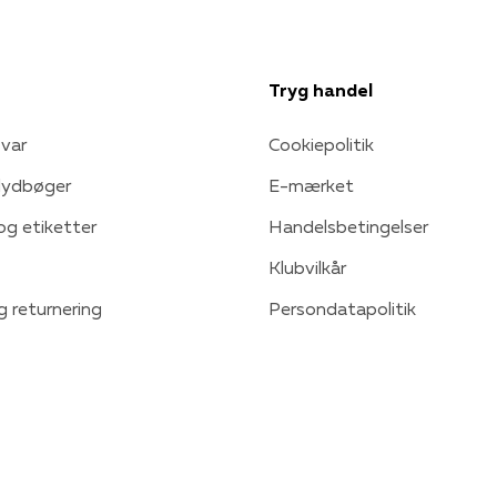
Tryg handel
var
Cookiepolitik
 lydbøger
E-mærket
 og etiketter
Handelsbetingelser
Klubvilkår
g returnering
Persondatapolitik