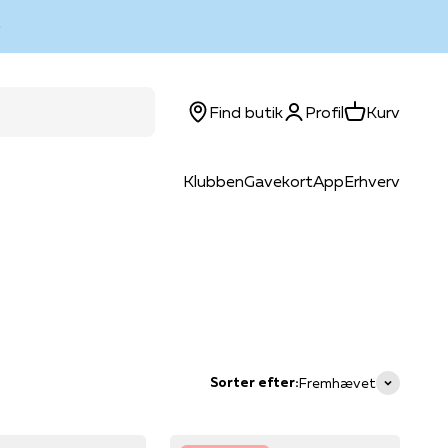
Log ind
Kurv
Find butik
Profil
Kurv
Klubben
Gavekort
App
Erhverv
Sorter efter:
Fremhævet