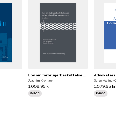
Lov om forbrugerbeskyttelse ved erhvervelse af fast ejendom m.v.
Advokaters
Joachim Kromann
Søren Halling-
1.009,95 kr
1.079,95 kr
E-BOG
E-BOG