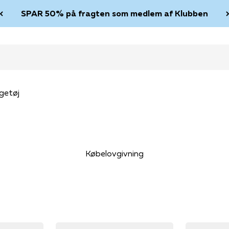
SPAR 50% på fragten som medlem af Klubben
getøj
Købelovgivning