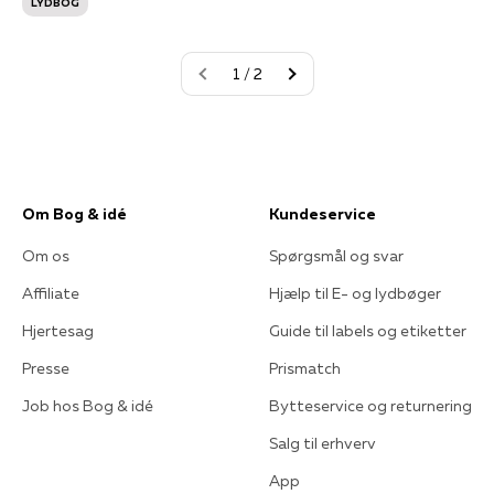
LYDBOG
1 / 2
Om Bog & idé
Kundeservice
Om os
Spørgsmål og svar
Affiliate
Hjælp til E- og lydbøger
Hjertesag
Guide til labels og etiketter
Presse
Prismatch
Job hos Bog & idé
Bytteservice og returnering
Salg til erhverv
App