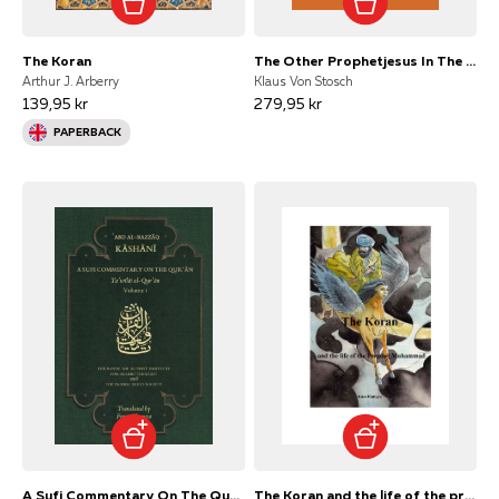
The Koran
The Other Prophetjesus In The Qur'An
Arthur J. Arberry
Klaus Von Stosch
139,95 kr
279,95 kr
PAPERBACK
A Sufi Commentary On The Qur'Anvolume I
The Koran and the life of the prophet Muhammad