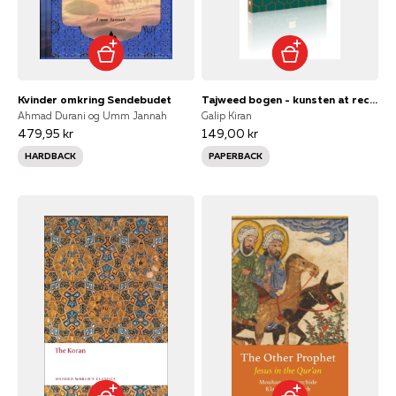
Kvinder omkring Sendebudet
Tajweed bogen - kunsten at recitere koranen på
Ahmad Durani og Umm Jannah
Galip Kiran
479,95 kr
149,00 kr
HARDBACK
PAPERBACK