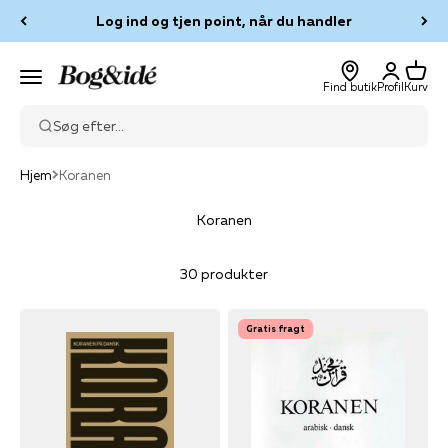
Spring til indhold
Log ind og tjen point, når du handler
Log ind
Kurv
Bog & idé
Menu
Find butik
Profil
Kurv
Søg efter...
Hjem
Koranen
Koranen
30 produkter
Gratis fragt