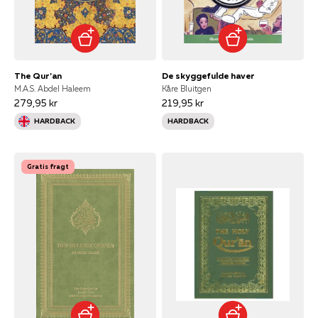
The Qur'an
De skyggefulde haver
M.A.S. Abdel Haleem
Kåre Bluitgen
279,95 kr
219,95 kr
HARDBACK
HARDBACK
Gratis fragt