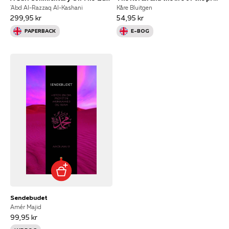
'Abd Al-Razzaq Al-Kashani
Kåre Bluitgen
299,95 kr
54,95 kr
PAPERBACK
E-BOG
Sendebudet
Amér Majid
99,95 kr