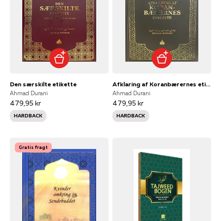
Den særskilte etikette
Afklaring af Koranbærernes etikette
Ahmad Durani
Ahmad Durani
479,95 kr
479,95 kr
HARDBACK
HARDBACK
Gratis fragt