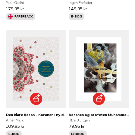
Yasir Qadhi
Ingen Forfatter
179,95 kr
149,95 kr
PAPERBACK
E-BOG
Den klare Koran - Koranen i ny dansk oversættelse
Koranen og profeten Muhammeds liv
Amér Majid
Kåre Bluitgen
109,95 kr
79,95 kr
E-BOG
LYDBOG