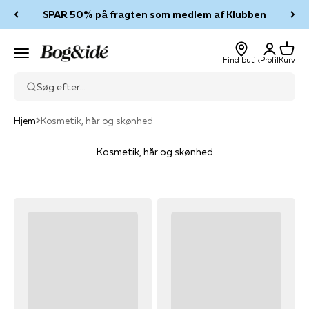
Spring til indhold
SPAR 50% på fragten som medlem af Klubben
Log ind
Kurv
Bog & idé
Menu
Find butik
Profil
Kurv
Søg efter...
Hjem
Kosmetik, hår og skønhed
Kosmetik, hår og skønhed