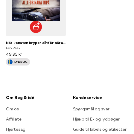
När konsten kryper alltför nära inpå
Peo Rask
49,95 kr
LYDBOG
Om Bog & idé
Kundeservice
Om os
Spørgsmål og svar
Affiliate
Hjælp til E- og lydbøger
Hjertesag
Guide til labels og etiketter