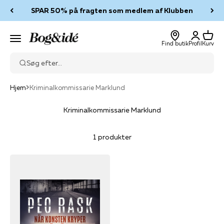
Spring til indhold
SPAR 50% på fragten som medlem af Klubben
Log ind
Kurv
Bog & idé
Menu
Find butik
Profil
Kurv
Søg efter...
Hjem
Kriminalkommissarie Marklund
Kriminalkommissarie Marklund
1 produkter