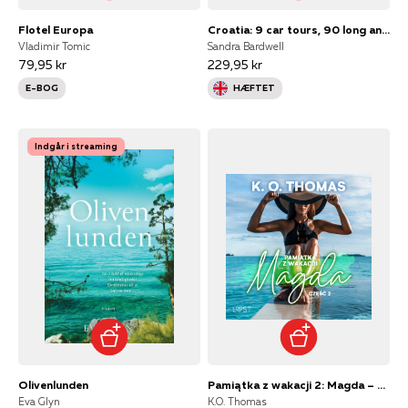
Flotel Europa
Croatia: 9 car tours, 90 long and short walks
Vladimir Tomic
Sandra Bardwell
79,95 kr
229,95 kr
E-BOG
HÆFTET
Indgår i streaming
Olivenlunden
Pamiątka z wakacji 2: Magda – seria erotyczna
Eva Glyn
K.O. Thomas