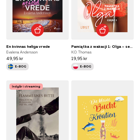
En kvinnas heliga vrede
Pamiątka z wakacji 1: Olga – seria erotyczna
Evalena Andersson
K.O. Thomas
49,95 kr
19,95 kr
E-BOG
E-BOG
Indgår i streaming