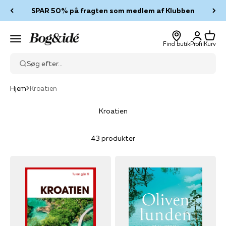
Spring til indhold
SPAR 50% på fragten som medlem af Klubben
Log ind
Kurv
Bog & idé
Menu
Find butik
Profil
Kurv
Søg efter...
Hjem
Kroatien
Kroatien
43 produkter