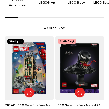
LEGO®
LEGO® Art
LEGO Bluey
LEGO Bota
Architecture
43 produkter
Stærk pris
Gratis fragt
76342 LEGO Super Heroes Marvel Spider-Man mod Mysterio: Daily Bugle
LEGO Super Heroes Marvel 76356 Venom-buste