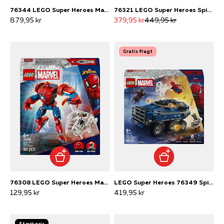
76344 LEGO Super Heroes Marvel Iron Man Mark 3 – samlerudgave
76321 LEGO Super Heroes Spider-Man mod Doc Ock – metrotog-scene
879,95 kr
379,95 kr
449,95 kr
Gratis fragt
76308 LEGO Super Heroes Marvel Spider-Man-mech mod Anti-Venom
LEGO Super Heroes 76349 Spider-Mans fængselstransport-jagt
129,95 kr
419,95 kr
Stærk pris