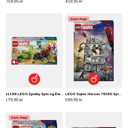
759,95 kr
419,95 kr
Gratis fragt
11198 LEGO Spidey Spin og Electros jagt i dinosaurkøretøjer
LEGO Super Heroes 76350 Spider-Man mod Hulk – episk opgør
179,95 kr
599,95 kr
Gratis fragt