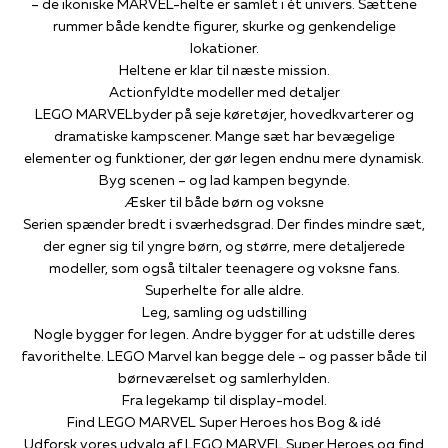
– de ikoniske MARVEL-helte er samlet i ét univers. Sættene
rummer både kendte figurer, skurke og genkendelige
lokationer.
Heltene er klar til næste mission.
Actionfyldte modeller med detaljer
LEGO MARVELbyder på seje køretøjer, hovedkvarterer og
dramatiske kampscener. Mange sæt har bevægelige
elementer og funktioner, der gør legen endnu mere dynamisk.
Byg scenen – og lad kampen begynde.
Æsker til både børn og voksne
Serien spænder bredt i sværhedsgrad. Der findes mindre sæt,
der egner sig til yngre børn, og større, mere detaljerede
modeller, som også tiltaler teenagere og voksne fans.
Superhelte for alle aldre.
Leg, samling og udstilling
Nogle bygger for legen. Andre bygger for at udstille deres
favorithelte. LEGO Marvel kan begge dele – og passer både til
børneværelset og samlerhylden.
Fra legekamp til display-model.
Find LEGO MARVEL Super Heroes hos Bog & idé
Udforsk vores udvalg af LEGO MARVEL Super Heroes og find