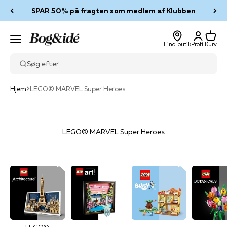
Spring til indhold
SPAR 50% på fragten som medlem af Klubben
Log ind
Kurv
Bog & idé
Menu
Find butik
Profil
Kurv
Søg efter...
Hjem
LEGO® MARVEL Super Heroes
LEGO® MARVEL Super Heroes