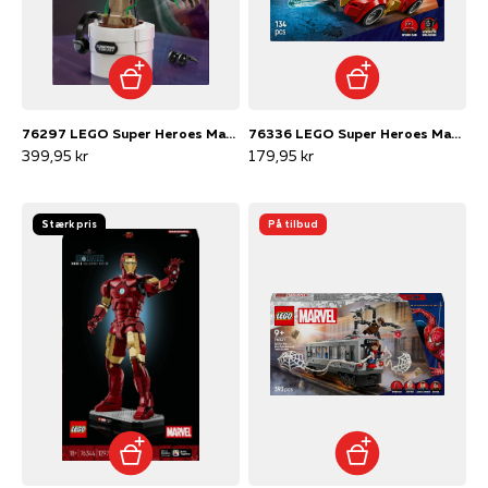
76297 LEGO Super Heroes Marvel Dansende Groot
76336 LEGO Super Heroes Marvel Spider-Man-bil mod venomiseret Wolverine
399,95 kr
179,95 kr
Stærk pris
På tilbud