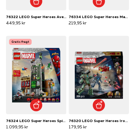
76322 LEGO Super Heroes Avengers: Endgame Thor mod chitauri
76334 LEGO Super Heroes Marvel Episk kamp: Spider-Man mod Sandman
449,95 kr
219,95 kr
Gratis fragt
76324 LEGO Super Heroes Spider-Man mod Oscorp
76320 LEGO Super Heroes Iron Man og War Machine mod Hammer-droner
1.099,95 kr
179,95 kr