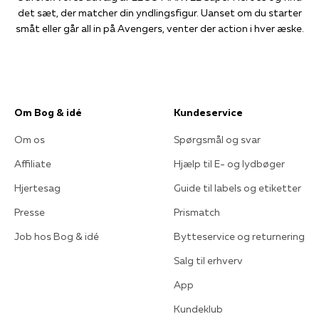
det sæt, der matcher din yndlingsfigur. Uanset om du starter
småt eller går all in på Avengers, venter der action i hver æske.
Om Bog & idé
Kundeservice
Om os
Spørgsmål og svar
Affiliate
Hjælp til E- og lydbøger
Hjertesag
Guide til labels og etiketter
Presse
Prismatch
Job hos Bog & idé
Bytteservice og returnering
Salg til erhverv
App
Kundeklub