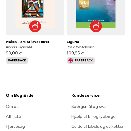
Italien - om at leve i nu'et
Liguria
Anders Grøndahl
Rosie Whitehouse
99,00 kr
199,95 kr
PAPERBACK
PAPERBACK
Om Bog & idé
Kundeservice
Om os
Spørgsmål og svar
Affiliate
Hjælp til E- og lydbøger
Hjertesag
Guide til labels og etiketter