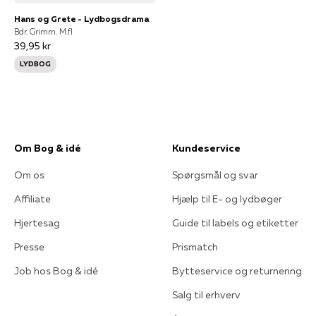
Hans og Grete - Lydbogsdrama
Bdr. Grimm. M.fl
39,95 kr
LYDBOG
Om Bog & idé
Kundeservice
Om os
Spørgsmål og svar
Affiliate
Hjælp til E- og lydbøger
Hjertesag
Guide til labels og etiketter
Presse
Prismatch
Job hos Bog & idé
Bytteservice og returnering
Salg til erhverv