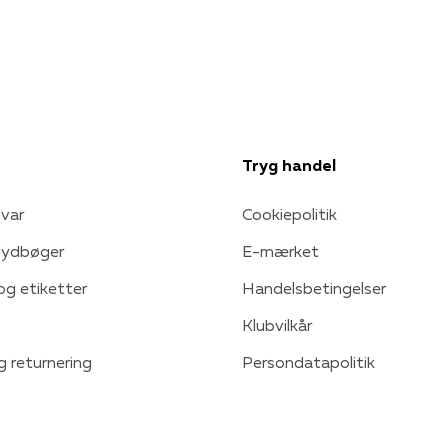
Tryg handel
var
Cookiepolitik
 lydbøger
E-mærket
 og etiketter
Handelsbetingelser
Klubvilkår
g returnering
Persondatapolitik