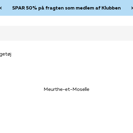
SPAR 50% på fragten som medlem af Klubben
getøj
Meurthe-et-Moselle