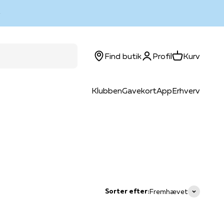
Log ind
Kurv
Find butik
Profil
Kurv
Klubben
Gavekort
App
Erhverv
Sorter efter:
Fremhævet