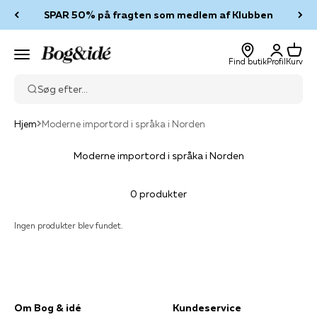
Spring til indhold
SPAR 50% på fragten som medlem af Klubben
Log ind
Kurv
Bog & idé
Menu
Find butik
Profil
Kurv
Søg efter...
Hjem
Moderne importord i språka i Norden
Moderne importord i språka i Norden
0 produkter
Ingen produkter blev fundet.
Om Bog & idé
Kundeservice