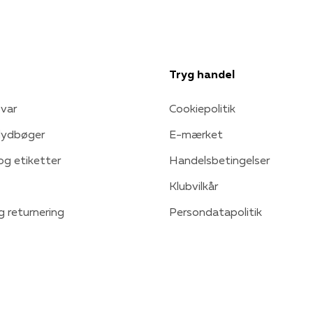
Tryg handel
var
Cookiepolitik
 lydbøger
E-mærket
 og etiketter
Handelsbetingelser
Klubvilkår
g returnering
Persondatapolitik