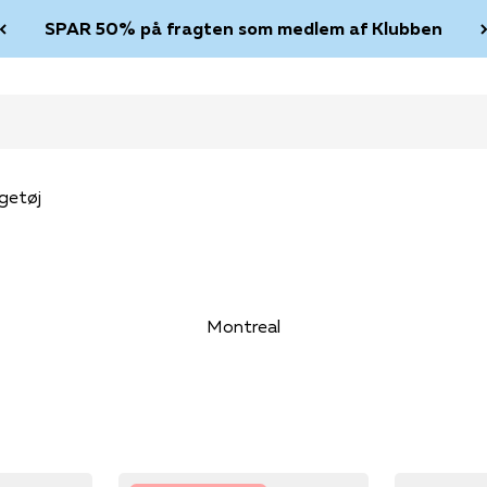
SPAR 50% på fragten som medlem af Klubben
getøj
Montreal