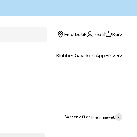
Log ind
Kurv
Find butik
Profil
Kurv
Klubben
Gavekort
App
Erhverv
Sorter efter:
Fremhævet