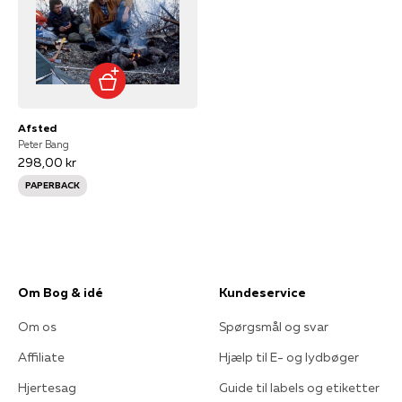
Afsted
Peter Bang
298,00 kr
PAPERBACK
Om Bog & idé
Kundeservice
Om os
Spørgsmål og svar
Affiliate
Hjælp til E- og lydbøger
Hjertesag
Guide til labels og etiketter