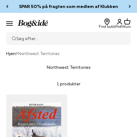
Spring til indhold
SPAR 50% på fragten som medlem af Klubben
Log ind
Kurv
Bog & idé
Menu
Find butik
Profil
Kurv
Søg efter...
Hjem
Northwest Territories
Northwest Territories
1 produkter