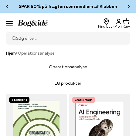
Spring til indhold
SPAR 50% på fragten som medlem af Klubben
Log ind
Kurv
Bog & idé
Menu
Find butik
Profil
Kurv
Søg efter...
Hjem
Operationsanalyse
Operationsanalyse
18 produkter
Stærk pris
Gratis fragt