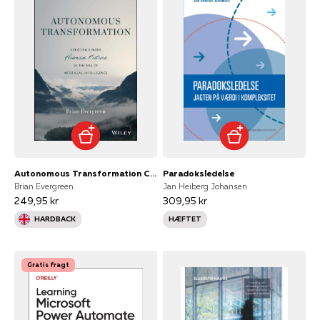
Autonomous Transformation Creating A More Human Future In Th
Paradoksledelse
Brian Evergreen
Jan Heiberg Johansen
249,95 kr
309,95 kr
HARDBACK
HÆFTET
Gratis fragt