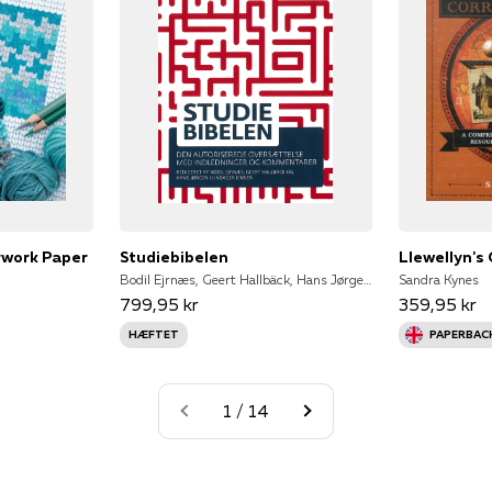
rwork Paper
Studiebibelen
Bodil Ejrnæs, Geert Hallbäck, Hans Jørgen Lundager Jensen (red.)
Sandra Kynes
799,95 kr
359,95 kr
HÆFTET
PAPERBAC
1 / 14