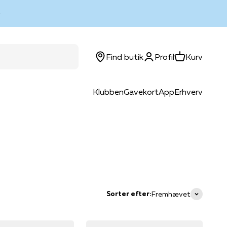
Log ind
Kurv
Find butik
Profil
Kurv
Klubben
Gavekort
App
Erhverv
Sorter efter:
Fremhævet