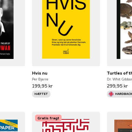
Hvis nu
Turtles of 
Per Bjerre
Dr. Whit Gibbon
199,95 kr
299,95 kr
HÆFTET
HARDBAC
Gratis fragt