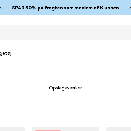
SPAR 50% på fragten som medlem af Klubben
getøj
Opslagsværker