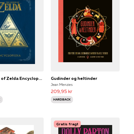
The Legend of Zelda Encyclopedia
Gudinder og heltinder
Jean Menzies
209,95 kr
K
HARDBACK
Gratis fragt