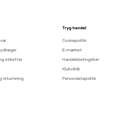
Tryg handel
var
Cookiepolitik
 lydbøger
E-mærket
 og etiketter
Handelsbetingelser
Klubvilkår
g returnering
Persondatapolitik