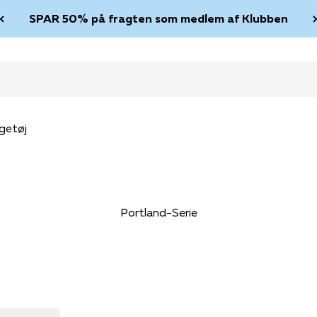
SPAR 50% på fragten som medlem af Klubben
getøj
Portland-Serie