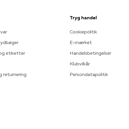
Tryg handel
var
Cookiepolitik
 lydbøger
E-mærket
 og etiketter
Handelsbetingelser
Klubvilkår
g returnering
Persondatapolitik