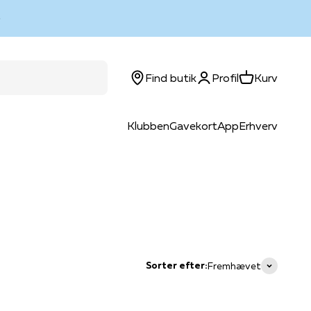
Log ind
Kurv
Find butik
Profil
Kurv
Klubben
Gavekort
App
Erhverv
Sorter efter:
Fremhævet